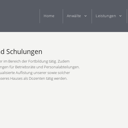
Home
Anwälte
Leistungen
nd Schulungen
ter im Bereich der Fortbildung tätig. Zudem
ungen für Betriebsräte und Personalabteilungen.
tualisierte Auflistung unserer sowie solcher
seres Hauses als Dozenten tätig werden.