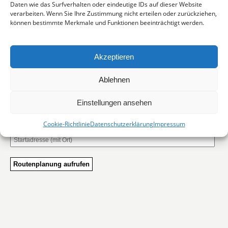
Daten wie das Surfverhalten oder eindeutige IDs auf dieser Website
Kontakt
verarbeiten. Wenn Sie Ihre Zustimmung nicht erteilen oder zurückziehen,
können bestimmte Merkmale und Funktionen beeinträchtigt werden.
ZINDEL | RECHTSANWÄLTE
Augustastraße 11
65189 Wiesbaden
Akzeptieren
Telefon +49 (611) 89 01 887
Fax +49 (611) 89 01 884
Ablehnen
anwalt@zindel-arbeitsrecht.de
Rufen Sie uns an oder
Einstellungen ansehen
schreiben Sie uns!
Route berechnen:
Cookie-Richtlinie
Datenschutzerklärung
Impressum
Routenplanung aufrufen